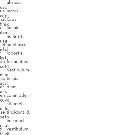
ultrices
us
di
gue
lectus.
ce
pi
sit
Cras
fin
sc
m
lacinia
ib
in
nulla sit
us
g
met
amet arcu
id
eli
n
lobortis
ip
t.
sem
fermentum.
su
M
Vestibulum
m
au
ui,
turpis
at
ri
et
diam,
ac
s
ien
commodo
cu
vo
sit amet
m
lu
sse
tincidunt id,
sa
tp
euismod
n.
at
d
vestibulum
P
vit