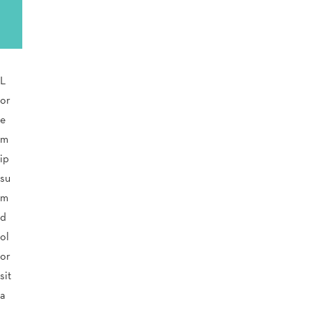
L
or
e
m
ip
su
m
d
ol
or
sit
a