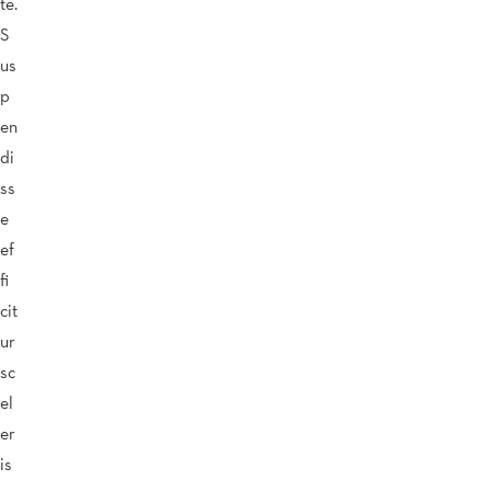
te.
S
us
p
en
di
ss
e
ef
fi
cit
ur
sc
el
er
is