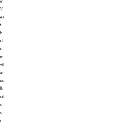
in.
V
es
ti
b
ul
u
m
vit
ae
so
lli
cit
u
di
n