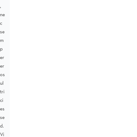
,
ne
c
se
m
p
er
er
os
ul
tri
ci
es
se
d.
Vi