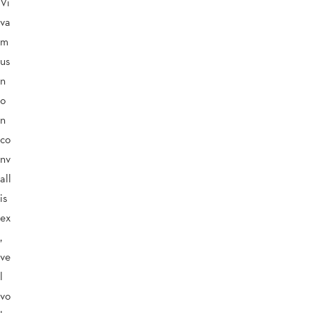
Vi
va
m
us
n
o
n
co
nv
all
is
ex
,
ve
l
vo