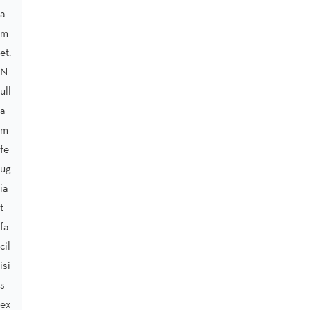
a
m
et.
N
ull
a
m
fe
ug
ia
t
fa
cil
isi
s
ex