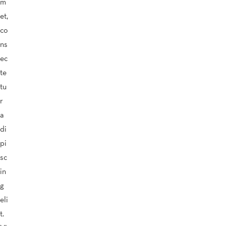
m
et,
co
ns
ec
te
tu
r
a
di
pi
sc
in
g
eli
t.