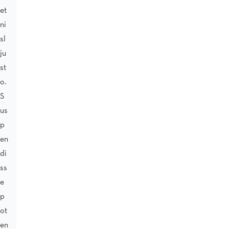
et
ni
sl
ju
st
o.
S
us
p
en
di
ss
e
p
ot
en