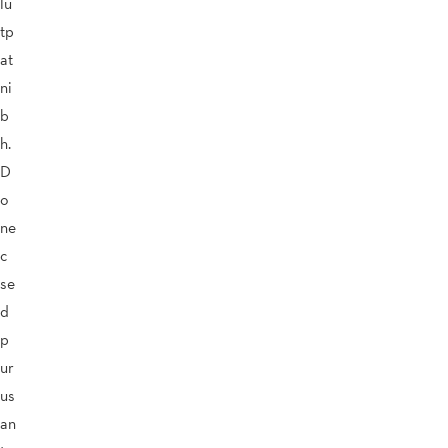
lu
tp
at
ni
b
h.
D
o
ne
c
se
d
p
ur
us
an