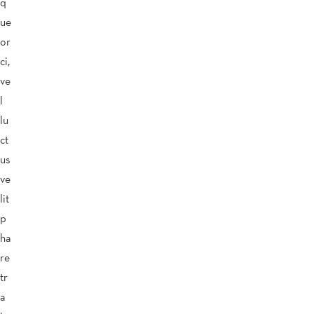
q
ue
or
ci,
ve
l
lu
ct
us
ve
lit
p
ha
re
tr
a