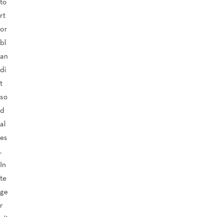
to
rt
or
bl
an
di
t
so
d
al
es
.
In
te
ge
r