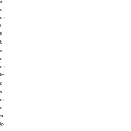
ali
q
ue
t
li
b
er
o
eu
im
p
er
di
et
vu
lp