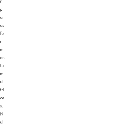
n
p
ur
us
fe
r
m
en
tu
m
ul
tri
ce
s.
N
ull