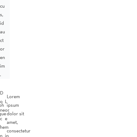
cu
s,
id
au
ct
or
en
im
.
D
Lorem
o
L
bh
ipsum
ne
or
ique
dolor sit
c
e
amet,
he
m
consectetur
n
ip