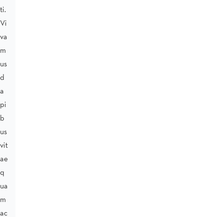
ti.
Vi
va
m
us
d
a
pi
b
us
vit
ae
q
ua
m
ac