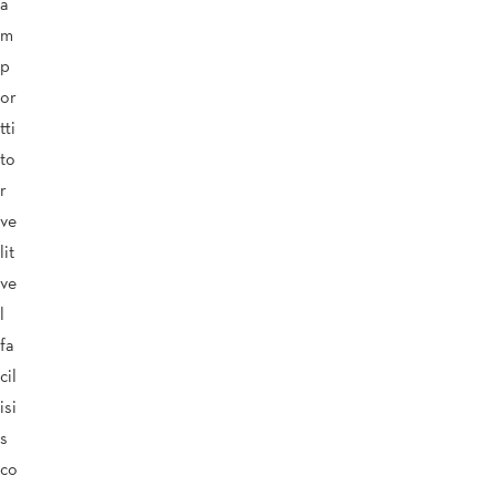
a
m
p
or
tti
to
r
ve
lit
ve
l
fa
cil
isi
s
co