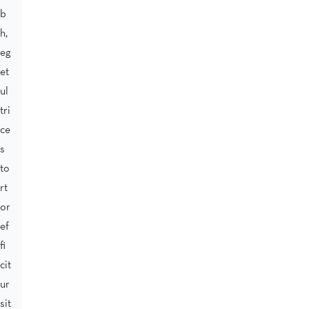
b
h,
eg
et
ul
tri
ce
s
to
rt
or
ef
fi
cit
ur
sit