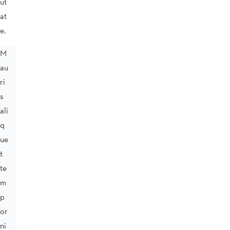
ut
at
e.
M
au
ri
s
ali
q
ue
t
te
m
p
or
ni