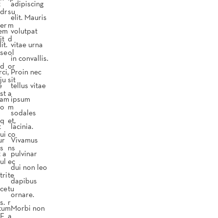
t
adipiscing
dr
su
elit. Mauris
er
m
rem
volutpat
it
d
it.
vitae urna
se
ol
in convallis.
d
or
ci,
Proin nec
ju
sit
e
tellus vitae
st
a
lam
ipsum
o
m
sodales
q
et,
t
lacinia.
ui
co
ur
Vivamus
s
ns
t a
pulvinar
ul
ec
dui non leo
tri
te
dapibus
ce
tu
ornare.
s.
r
tum
Morbi non
F
a