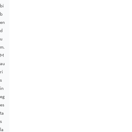
bi
b
en
d
u
m.
M
au
ri
s
in
eg
es
ta
s
la